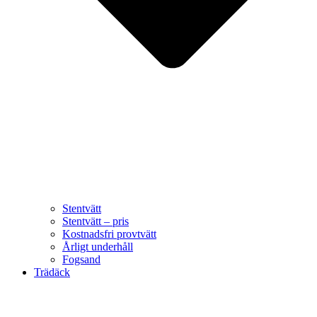
Stentvätt
Stentvätt – pris
Kostnadsfri provtvätt
Årligt underhåll
Fogsand
Trädäck