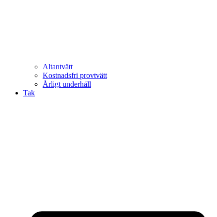
Altantvätt
Kostnadsfri provtvätt
Årligt underhåll
Tak