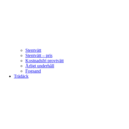
Stentvätt
Stentvätt – pris
Kostnadsfri provtvätt
Årligt underhåll
Fogsand
Trädäck