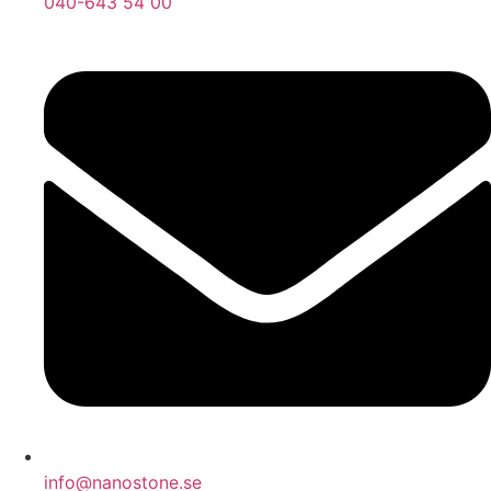
040-643 54 00
info@nanostone.se